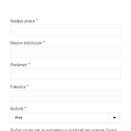
Nadpis práce
*
Názov inštitúcie
*
Predmet
*
Fakulta
*
Ročník
*
Počet strán (ak je potrebný a uvádzať len presné číslo)