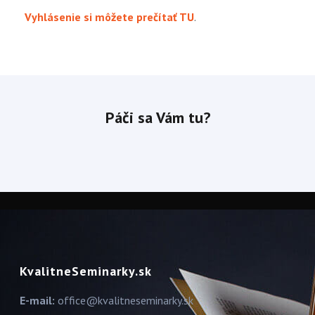
Vyhlásenie si môžete prečítať TU
.
Páči sa Vám tu?
KvalitneSeminarky.sk
E-mail:
office@kvalitneseminarky.sk